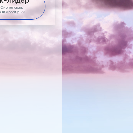
к-Лидер
. Смоленская,
ый Арбат д. 23