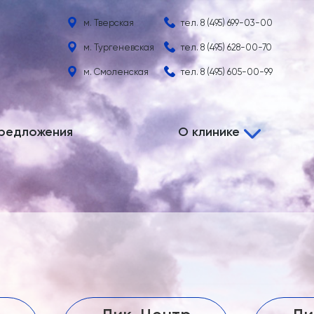
м. Тверская
тел.
8 (495) 699-03-00
м. Тургеневская
тел.
8 (495) 628-00-70
м. Смоленская
тел.
8 (495) 605-00-99
редложения
О клинике