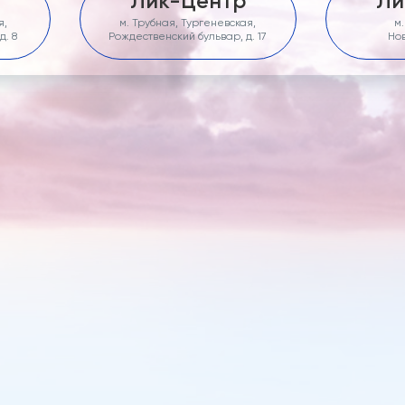
Лик-Центр
Ли
я,
м. Трубная, Тургеневская,
м
д. 8
Рождественский бульвар, д. 17
Нов